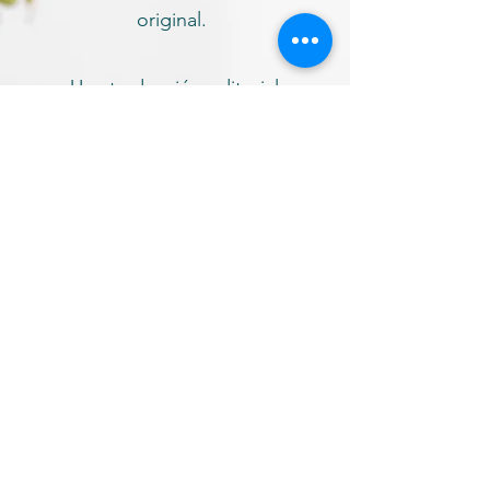
original.
Una traducción editorial
conlleva una serie de
responsabilidades que solo un
traductor profesional puede
cumplir. La más
preservar el texto
importante:
original, trasladando su
mismo mensaje y rasgos
culturales a otra lengua
.
Hay que tener en cuenta que
quien traduce una novela está