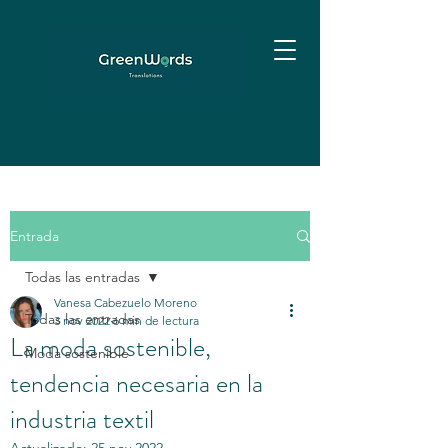
Entrada
Todas las entradas
Vanesa Cabezuelo Moreno
Todas las entradas
3 nov 2022
6 min de lectura
La moda sostenible,
Moda sostenible
tendencia necesaria en la
industria textil