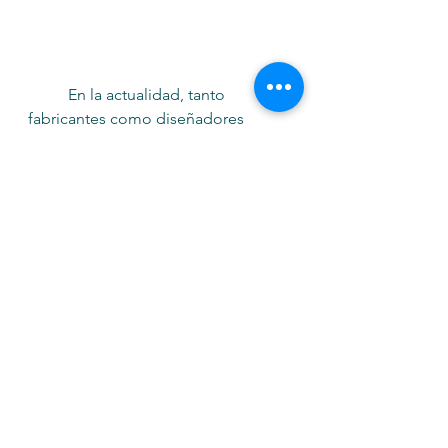
	En la actualidad, tanto 
fabricantes como diseñadores 
tienden a tomar elecciones más 
responsables con el 
medioambiente y crear conceptos 
de moda más sostenibles. Son cada 
vez más las marcas que se unen a 
este movimiento de una producción 
textil más concienciada y 
considerada con el medioambiente. 
La filosofía de la moda lenta y 
sostenible está arraigando en las 
conciencias de la industria
. 
La moda 
quiere formar parte de la solución al 
cambio climático, no ser el 